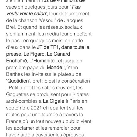
s'enflamment !
Plus de 4 millions de
vues
en quelques jours pour "
T'as
voulu voir le salon
", leur détournement
de la chanson "Vesoul" de Jacques
Brel. Et quand les réseaux sociaux
s'enflamment, les media leur emboîtent
le pas : en quelques mois, on parle
d'eux dans le
JT de TF1, dans toute la
presse, Le Figaro, Le Canard
Enchaîné, L'Humanité
.. et jusqu'en
première page du
Monde
!, Yann
Barthès les invite sur le plateau de
"
Quotidien
", bref : c'est la consécration
! Petit à petit les salles rouvrent, les
Goguettes se produisent pour 2 dates
archi-combles à
La Cigale
à Paris en
septembre 2021 et repartent sur les
routes pour une tournée à travers la
France où un tout nouveau public vient
les acclamer et les remercier pour
l'avoir aidé à traverser les épreuves