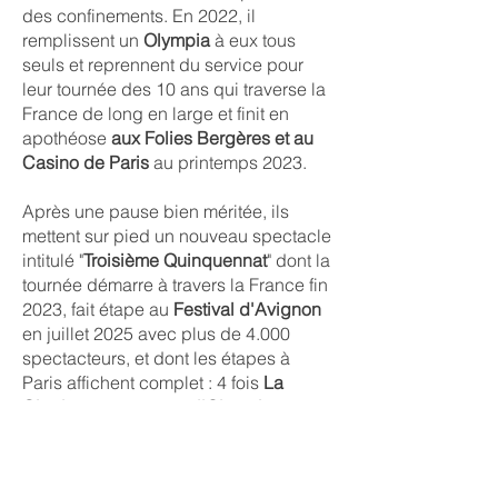
des confinements. En 2022, il
remplissent un
Olympia
à eux tous
seuls et reprennent du service pour
leur tournée des 10 ans qui traverse la
France de long en large et finit en
apothéose
aux Folies Bergères et au
Casino de Paris
au printemps 2023.
Après une pause bien méritée, ils
mettent sur pied un nouveau spectacle
intitulé "
Troisième Quinquennat
" dont la
tournée démarre à travers la France fin
2023, fait étape au
Festival d'Avignon
en juillet 2025 avec plus de 4.000
spectacteurs, et dont les étapes à
Paris affichent complet : 4 fois
La
Cigale
en mars 2024,
l'Olympia
en
2025 et 8 fois
Bobino
en 2026... en
attendant
Le Grand Rex
le 6 avril 2027
!